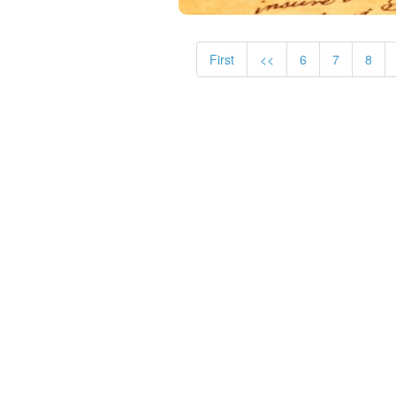
First
<<
6
7
8