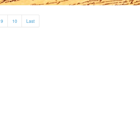
9
10
Last