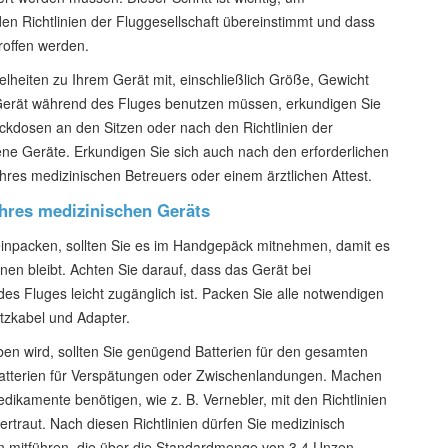
 den Richtlinien der Fluggesellschaft übereinstimmt und dass
roffen werden.
zelheiten zu Ihrem Gerät mit, einschließlich Größe, Gewicht
Gerät während des Fluges benutzen müssen, erkundigen Sie
eckdosen an den Sitzen oder nach den Richtlinien der
bene Geräte. Erkundigen Sie sich auch nach den erforderlichen
hres medizinischen Betreuers oder einem ärztlichen Attest.
Ihres medizinischen Geräts
einpacken, sollten Sie es im Handgepäck mitnehmen, damit es
en bleibt. Achten Sie darauf, dass das Gerät bei
es Fluges leicht zugänglich ist. Packen Sie alle notwendigen
etzkabel und Adapter.
ben wird, sollten Sie genügend Batterien für den gesamten
Batterien für Verspätungen oder Zwischenlandungen. Machen
edikamente benötigen, wie z. B. Vernebler, mit den Richtlinien
rtraut. Nach diesen Richtlinien dürfen Sie medizinisch
n mitführen, die über die Standardmenge von 3,4 Unzen