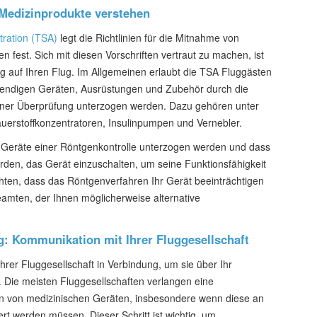
Medizinprodukte verstehen
tration (TSA)
legt die Richtlinien für die Mitnahme von
 fest. Sich mit diesen Vorschriften vertraut zu machen, ist
ung auf Ihren Flug. Im Allgemeinen erlaubt die TSA Fluggästen
wendigen Geräten, Ausrüstungen und Zubehör durch die
 einer Überprüfung unterzogen werden. Dazu gehören unter
erstoffkonzentratoren, Insulinpumpen und Vernebler.
se Geräte einer Röntgenkontrolle unterzogen werden und dass
rden, das Gerät einzuschalten, um seine Funktionsfähigkeit
hten, dass das Röntgenverfahren Ihr Gerät beeinträchtigen
amten, der Ihnen möglicherweise alternative
g: Kommunikation mit Ihrer Fluggesellschaft
Ihrer Fluggesellschaft in Verbindung, um sie über Ihr
. Die meisten Fluggesellschaften verlangen eine
n von medizinischen Geräten, insbesondere wenn diese an
rt werden müssen. Dieser Schritt ist wichtig, um